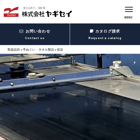
MENU
お問い合わせ
カタログ請求
Contact us
Request a catalog
取扱品目 >
手ぬぐい・タオル製品 >
捺染