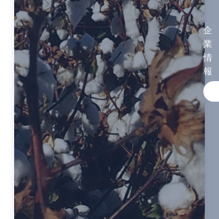
企
業
情
報