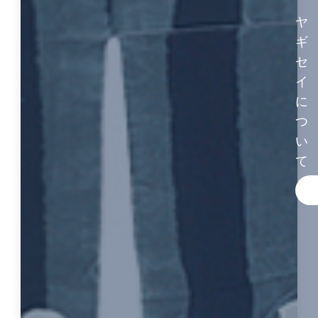
ヤ
ギ
セ
イ
に
つ
い
て