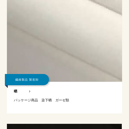
繊維製品 製造卸
晒
パッケージ商品 染下晒 ガーゼ類